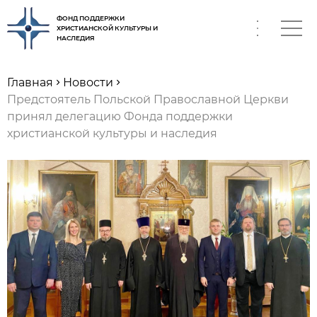
ФОНД ПОДДЕРЖКИ
ХРИСТИАНСКОЙ КУЛЬТУРЫ И
НАСЛЕДИЯ
RU
Главная
Новости
Предстоятель Польской Православной Церкви
принял делегацию Фонда поддержки
христианской культуры и наследия