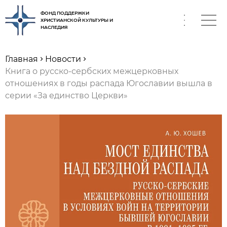
ФОНД ПОДДЕРЖКИ
ХРИСТИАНСКОЙ КУЛЬТУРЫ И
НАСЛЕДИЯ
RU
Главная
Новости
Книга о русско-сербских межцерковных
отношениях в годы распада Югославии вышла в
серии «За единство Церкви»