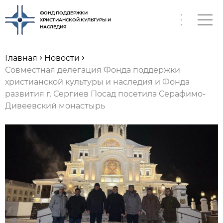
ФОНД ПОДДЕРЖКИ
ХРИСТИАНСКОЙ КУЛЬТУРЫ И
НАСЛЕДИЯ
RU
Главная
Новости
Совместная делегация Фонда поддержки
христианской культуры и наследия и Фонда
развития г. Сергиев Посад посетила Серафимо-
Дивеевский монастырь