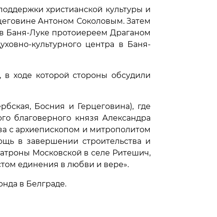
 поддержки христианской культуры и
цеговине Антоном Соколовым. Затем
 в Баня-Луке протоиереем Драганом
уховно-культурного центра в Баня-
 в ходе которой стороны обсудили
рбская, Босния и Герцеговина), где
го благоверного князя Александра
за с архиепископом и митрополитом
ощь в завершении строительства и
атроны Московской в селе Ритешич,
том единения в любви и вере».
онда в Белграде.