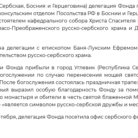
 Сербская, Босния и Герцеговина) делегация Фонда
консульским отделом Посольства РФ в Боснии и Гер
стоятелем кафедрального собора Христа Спасителя
асо-Преображенского русско-сербского храма и Д
ча делегации с епископом Баня-Лукским Ефремом,
тельством русско-сербского храма.
ели Фонда прибыли в город Углевик (Республика Се
огослужении по случаю перенесения мощей свято
После богослужения состоялась праздничная трапе
рый выразил особую благодарность Фонду за пом
 монастыря и обители в честь святой блаженной М
е «является символом русско-сербской дружбы и мес
нтября, делегация Фонда посетила офис сербского ф