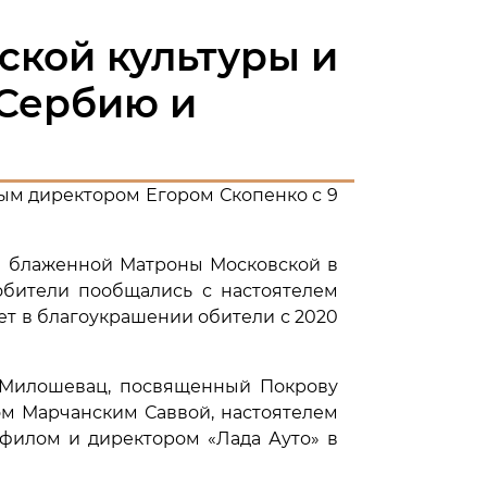
ской культуры и
 Сербию и
ым директором Егором Скопенко с 9
ой блаженной Матроны Московской в
обители пообщались с настоятелем
т в благоукрашении обители с 2020
ь Милошевац, посвященный Покрову
ом Марчанским Саввой, настоятелем
филом и директором «Лада Ауто» в