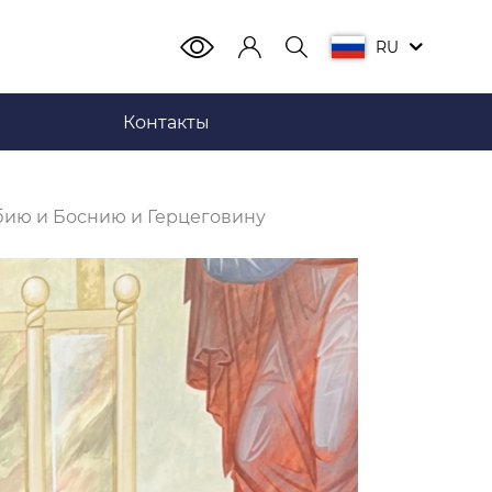
RU
Контакты
бию и Боснию и Герцеговину