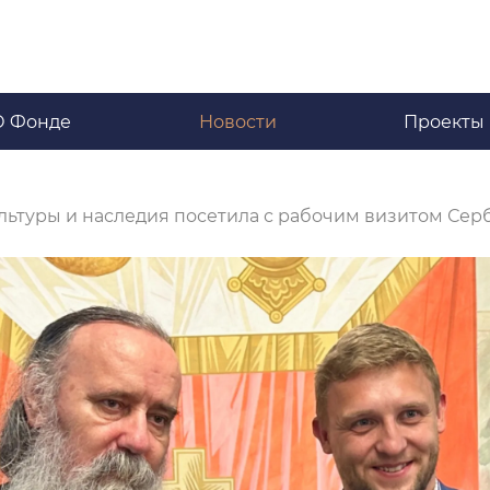
О Фонде
Новости
Проекты
льтуры и наследия посетила с рабочим визитом Сер