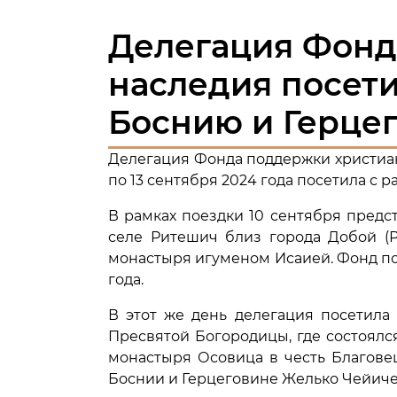
Делегация Фонд
наследия посети
Боснию и Герце
Делегация Фонда поддержки христиан
по 13 сентября 2024 года посетила с
В рамках поездки 10 сентября пред
селе Ритешич близ города Добой (Р
монастыря игуменом Исаией. Фонд по
года.
В этот же день делегация посетил
Пресвятой Богородицы, где состоял
монастыря Осовица в честь Благов
Боснии и Герцеговине Желько Чейиче