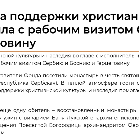
а поддержки христиан
ла с рабочим визитом
говину
ской культуры и наследия во главе с исполнительн
 рабочим визитом Сербию и Боснию и Герцеговину.
ставители Фонда посетили монастырь в честь свят
еспублика Сербская). В теплой атмосфере гости 
ддержки христианской культуры и наследия помогае
а еще одну обитель – восстановленный монастыр
ся ужин с викарием Баня-Лукской епархии епископ
ещения Пресвятой Богородицы архимандритом Фео
м.