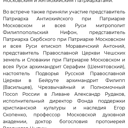
Московским и Антиохийским Патриархатами.
Во встрече также приняли участие представитель
Патриарха Антиохийского при Патриархе
Московском и всея Руси митрополит
Филиппопольский Нифон, представитель
Патриарха Сербского при Патриархе Московском
и всея Руси епископ Моравичский Антоний,
представитель Православной Церкви Чешских
земель и Словакии при Патриархе Московском и
всея Руси архимандрит Серафим (Шемятовский),
настоятель Подворья Русской Православной
Церкви в Бейруте архимандрит Филипп
(Васильцев), Чрезвычайный и Полномочный
Посол России в Ливане Александр Рудаков,
исполнительный директор Фонда поддержки
христианской культуры и наследия Егор
Скопенко, профессор Московской духовной
академии, доктор богословия протоиерей