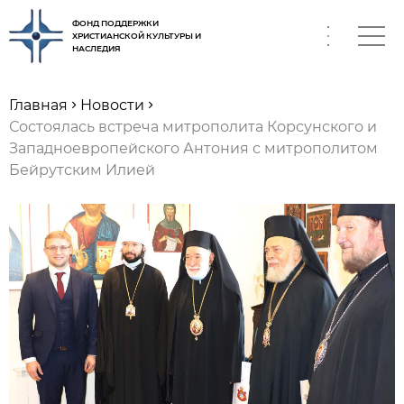
ФОНД ПОДДЕРЖКИ
ХРИСТИАНСКОЙ КУЛЬТУРЫ И
НАСЛЕДИЯ
RU
Главная
Новости
Состоялась встреча митрополита Корсунского и
Западноевропейского Антония с митрополитом
Бейрутским Илией