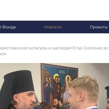
О Фонде
Новости
Проекты
истианской культуры и наследия Егор Скопенко вс
ном