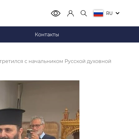
RU
Контакты
третился с начальником Русской духовной