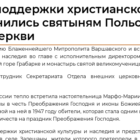
поддержки христианск
нились святыням Поль
еркви
ению Блаженнейшего Митрополита Варшавского и в
 наследия во главе с исполнительным директоро
 горе Грабарке и монастырь святой великомучениц
трудник Секретариата Отдела внешних церков
России тепло встретила настоятельница Марфо-Мар
мы в честь Преображения Господня и иконы Божией
ой на ней в 1947 году обители, которая стала одни
ичеств на праздник Преображения Господня.
держки христианской культуры и наследия и пред
 селе Залешаны, жители которого претерпели в 