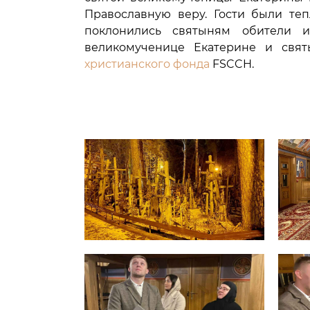
Православную веру. Гости были те
поклонились святыням обители и
великомученице Екатерине и свя
христианского фонда
FSCCH.