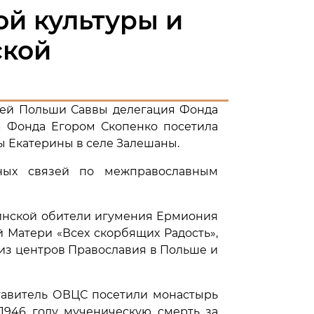
ой культуры и
ской
сей Польши Саввы делегация Фонда
м Фонда Егором Скопенко посетила
ы Екатерины в селе Залешаны.
ных связей по межправославным
иинской обители игумения Ермиония
 Матери «Всех скорбящих Радость»,
м из центров Православия в Польше и
ставитель ОВЦС посетили монастырь
1946 году мученическую смерть за