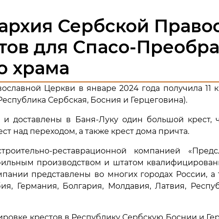
пархия Сербской Право
стов для Спасо-Преобр
о храма
ославной Церкви в январе 2024 года получила 11 
Республика Сербская, Босния и Герцеговина).
 и доставлены в Баня-Луку один большой крест, ч
ест над переходом, а также крест дома причта.
роительно-реставрационной компанией «Предсл
ильным производством и штатом квалифицированны
мпании представлены во многих городах России, а 
рбия, Германия, Болгария, Молдавия, Латвия, Респ
тировке крестов в Республику Сербскую Боснии и 