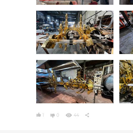
1
0
44