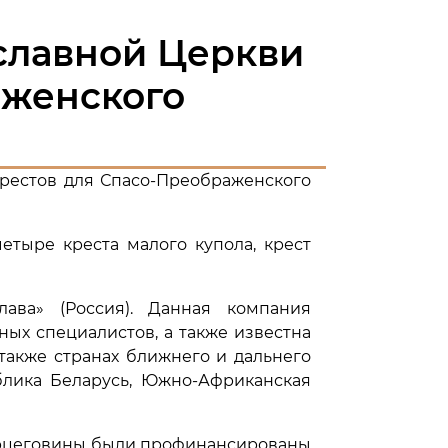
славной Церкви
аженского
крестов для Спасо-Преображенского
етыре креста малого купола, крест
ава» (Россия). Данная компания
х специалистов, а также известна
также странах ближнего и дальнего
ублика Беларусь, Южно-Африканская
Герцеговины были профинансированы