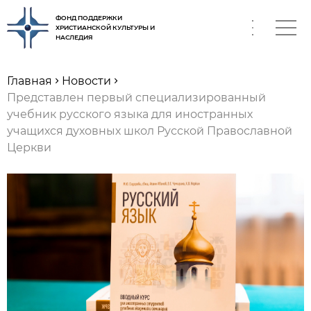
ФОНД ПОДДЕРЖКИ
ХРИСТИАНСКОЙ КУЛЬТУРЫ И
НАСЛЕДИЯ
RU
Главная
Новости
Представлен первый специализированный
учебник русского языка для иностранных
учащихся духовных школ Русской Православной
Церкви