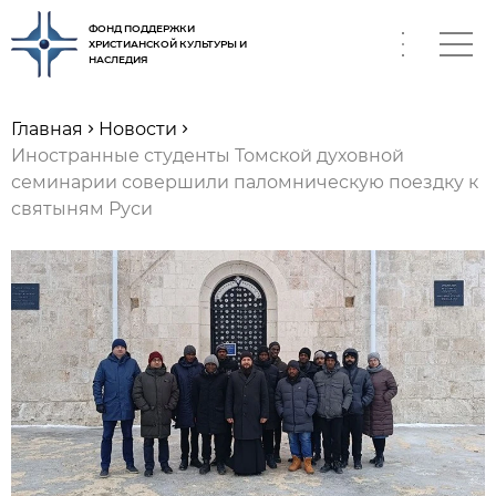
ФОНД ПОДДЕРЖКИ
ХРИСТИАНСКОЙ КУЛЬТУРЫ И
НАСЛЕДИЯ
RU
Главная
Новости
Иностранные студенты Томской духовной
семинарии совершили паломническую поездку к
святыням Руси